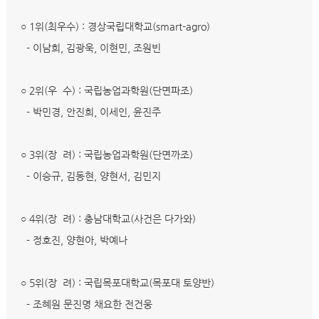
○ 1위(최우수) : 경상국립대학교(smart-agro)
- 이남희, 김광욱, 이현민, 조원빈
○ 2위(우 수) : 국립농업과학원(단면파조)
- 박민경, 안진희, 이세인, 윤진주
○ 3위(장 려) : 국립농업과학원(단면까조)
- 이승규, 김동현, 양현서, 김민지
○ 4위(장 려) : 충남대학교(사건은 다가와)
- 정호진, 양현아, 박예나
○ 5위(장 려) : 국립목포대학교(목포대 토양반)
- 조혜원 문진명 채요한 전건웅