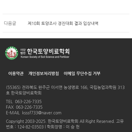
다음글
제10회 토양조사 경진대회 결과 입상내역
이용약관
개인정보처리방침
이메일 무단수집 거부
(55365) 전라북도 완주군 이서면 농생명로 166, 국립농업과학원 313
호 한국토양비료학회
TEL
063-226-7335
FAX 063-226-7335
E-MAIL
ksssf733@naver.com
Copyright 2003-2025. 한국토양비료학회 All Right Reserved. 고유
번호 : 124-82-03503 l 학회장명 : 이 승 헌