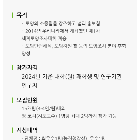
목적
· 토양의 소중함을 강조하고 널리 홍보함
· 2014년 우리나라에서 개최했던 제1차
세계토양조사대회 계승
· 토양단면해석, 토양자원 활 등의 토양조사 분야 후학
양성
참가자격
2024년 기준 대학(원) 재학생 및 연구기관
연구자
모집인원
15개팀(3-4인/팀)내외
※ 코치(지도교수) 1명당 최대 2팀까지 참가 가능
시상내역
- 단체전 : 최우수1팀(농진청장상), 우수1팀