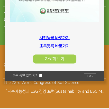
[국립군산대학교 생명과학과] 2026학년도 하반기 전임교원 초빙 공고
[농협경제지주 자재사업부] 전문계약직 채용 공고
한국토양비료학회지의 초록 작성 규정 변경
[알려드립니다]제23대 회장을 역임하신 한경대학교 이상은 교수님 자녀 결혼 안내입니다.
사전등록 바로가기
초록등록 바로가기
행사안내
자세히 보기
2026년 한국토양비료학회 제58차 총회 및 국제학술대회 안내
[한국농업기술진흥원]2026 스마트농업 AI 경진대회 개최
하루 동안 열지 않기
CLOSE
The 23rd World Congress of Soil Science
「지속가능성과 ESG 경영 포럼(Sustainability and ESG Management Forum) 개최 안내