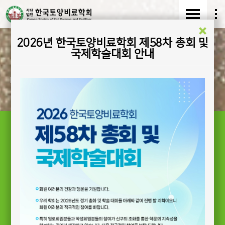
2026년 한국토양비료학회 제58차 총회 및
한국토양비료학회
국제학술대회 안내
Korean Society of Soil Science and Fertilizer