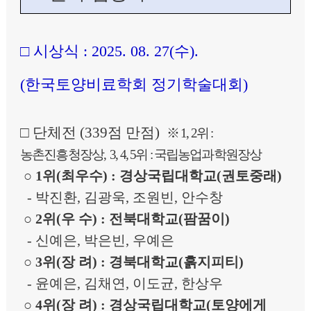
□
시상식
: 2025. 08. 27(수).
(
한국토양비료학회 정기학술대회
)
□
단체전
(339
점 만점
)
※
1, 2
위
:
농촌진흥
청장상
, 3, 4, 5
위
: 국립농업과학
원장상
○
1
위
(
최우수
) :
경상국립대학교
(
권토중래
)
-
박진환
,
김광욱
,
조원빈
,
안수창
○
2
위
(
우 수
) :
전북대학교
(
팜꿈이
)
-
신예은
,
박은빈
,
우예은
○
3
위
(
장 려
) :
경북대학교
(
흙지피티
)
-
윤예은
,
김채연
,
이도균
,
한상우
○
4
위
(
장 려
) :
경상국립대학교
(
토양에게