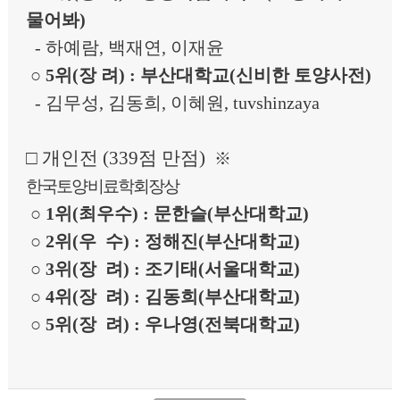
물어봐
)
-
하예람
,
백재연
,
이재윤
○
5
위
(
장 려
) :
부산대학교
(
신비한 토양사전
)
-
김무성
,
김동희
,
이혜원
, tuvshinzaya
□
개인전
(339
점 만점
)
※
한국토양비료
학회장상
○
1
위
(
최우수
) :
문한슬
(
부산대학교
)
○
2
위
(
우 수
) :
정해진
(
부산대학교
)
○
3
위
(
장 려
) :
조기태
(
서울대학교
)
○
4
위
(
장 려
) :
김동희
(
부산대학교
)
○
5
위
(
장 려
) :
우나영
(
전북대학교
)