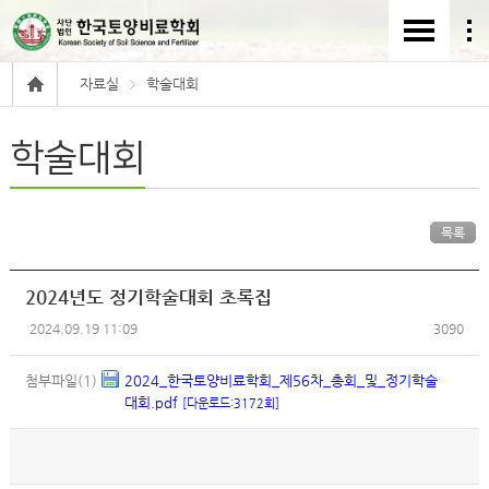
자료실
학술대회
학술대회
목록
2024년도 정기학술대회 초록집
2024.09.19 11:09
3090
첨부파일(1)
2024_한국토양비료학회_제56차_총회_및_정기학술
대회.pdf
[다운로드:3172회]