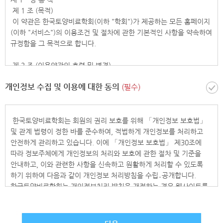
제 1 조 (목적)
이 약관은 한국토양비료학회(이하 "학회")가 제공하는 모든 홈페이지
(이하 "서비스")의 이용조건 및 절차에 관한 기본적인 사항을 약속하여
규정함을 그 목적으로 합니다.
제 2 조 (이용약관의 효력 및 변경)
1. 이 약관의 내용은 서비스 화면에 게시하거나 기타의 방법으로
개인정보 수집 및 이용에 대한 동의
(필수)
회원에게 공지함으로써 효력을 발생합니다.
2. 학회는 합당한 사유가 발생할 경우에는 이 약관을 변경할 수
있으며, 약관이 변경된 경우에는 변경사항을 제1항과 같은 방법으로
공지함으로써 효력을 발생합니다.
한국토양비료학회는 회원의 권리 보호를 위해 「개인정보 보호법」
및 관계 법령이 정한 바를 준수하여, 적법하게 개인정보를 처리하고
제 3 조 (약관 외 준칙)
안전하게 관리하고 있습니다. 이에 「개인정보 보호법」 제30조에
이 약관에 명시되지 아니한 사항에 대해서는 관계법령 및 서비스별
따라 정보주체에게 개인정보의 처리와 보호에 관한 절차 및 기준을
약관의 취지에 따라 적용할 수 있습니다.
안내하고, 이와 관련한 사항을 신속하고 원활하게 처리할 수 있도록
하기 위하여 다음과 같이 개인정보 처리방침을 수립․공개합니다.
제 4 조 (용어의 정의)
한국토양비료학회는 개인정보처리 방침을 개정하는 경우 웹사이트를
이 약관에서 사용하는 용어의 정의는 다음과 같습니다.
통해 공지할 것입니다.
1. "서비스"라 함은 "한국토양비료학회"에서 제작한 홈페이지를 통해
공급되는 각종 정보를 말합니다.
Ⅰ. 개인정보의 처리 목적