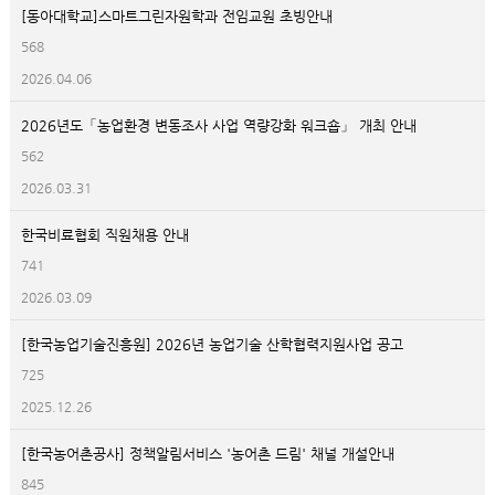
[동아대학교]스마트그린자원학과 전임교원 초빙안내
568
2026.04.06
2026년도「농업환경 변동조사 사업 역량강화 워크숍」 개최 안내
562
2026.03.31
한국비료협회 직원채용 안내
741
2026.03.09
[한국농업기술진흥원] 2026년 농업기술 산학협력지원사업 공고
725
2025.12.26
[한국농어촌공사] 정책알림서비스 '농어촌 드림' 채널 개설안내
845