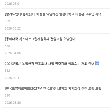
2026.06.01
[알려드립니다]제23대 회장을 역임하신 한경대학교 이상은 교수님 자녀 결혼 안내입니다.
309
2026.05.22
[동아대학교]스마트그린자원학과 전임교원 초빙안내
568
2026.04.06
2026년도「농업환경 변동조사 사업 역량강화 워크숍」 개최 안내
562
2026.03.31
[한국토양비료학회]2027년 한국토양비료학회 차기회장 추천 요청 드립니다.
290
2026.03.30