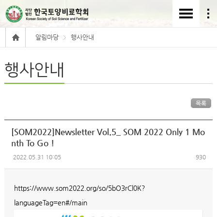
알림마당
행사안내
행사안내
목록
[SOM2022]Newsletter Vol.5_ SOM 2022 Only 1 Mo
nth To Go !
2022.05.31 10:05
930
https://www.som2022.org/so/5bO3rCl0K?
languageTag=en#/main