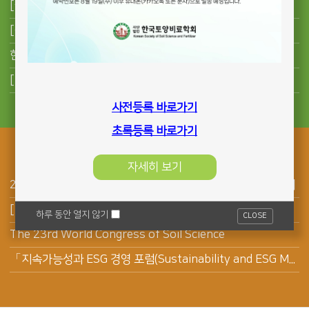
[국립군산대학교 생명과학과] 2026학년도 하반기 전임교원 초빙 공고
[농협경제지주 자재사업부] 전문계약직 채용 공고
한국토양비료학회지의 초록 작성 규정 변경
[알려드립니다]제23대 회장을 역임하신 한경대학교 이상은 교수님 자녀 결혼 안내입니다.
사전등록 바로가기
초록등록 바로가기
행사안내
자세히 보기
2026년 한국토양비료학회 제58차 총회 및 국제학술대회 안내
[한국농업기술진흥원]2026 스마트농업 AI 경진대회 개최
하루 동안 열지 않기
CLOSE
The 23rd World Congress of Soil Science
「지속가능성과 ESG 경영 포럼(Sustainability and ESG Management Forum) 개최 안내