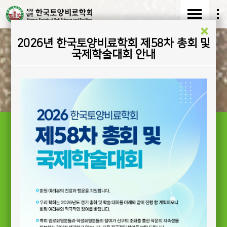
2026년 한국토양비료학회 제58차 총회 및
한국토양비료학회
국제학술대회 안내
Korean Society of Soil Science and Fertilizer