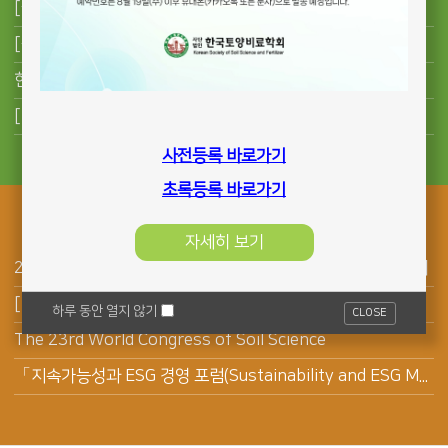
[국립군산대학교 생명과학과] 2026학년도 하반기 전임교원 초빙 공고
[농협경제지주 자재사업부] 전문계약직 채용 공고
한국토양비료학회지의 초록 작성 규정 변경
[알려드립니다]제23대 회장을 역임하신 한경대학교 이상은 교수님 자녀 결혼 안내입니다.
사전등록 바로가기
초록등록 바로가기
행사안내
자세히 보기
2026년 한국토양비료학회 제58차 총회 및 국제학술대회 안내
[한국농업기술진흥원]2026 스마트농업 AI 경진대회 개최
하루 동안 열지 않기
CLOSE
The 23rd World Congress of Soil Science
「지속가능성과 ESG 경영 포럼(Sustainability and ESG Management Forum) 개최 안내