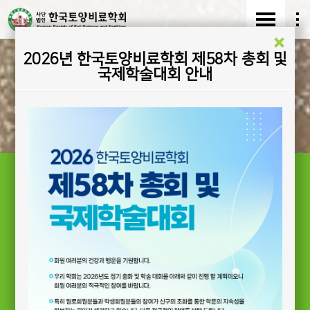
2026년 한국토양비료학회 제58차 총회 및
한국토양비료학회
국제학술대회 안내
Korean Society of Soil Science and Fertilizer